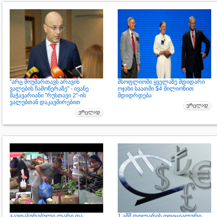
"არც მოუმართავს არავის
მსოფლიოში ყველაზე მდიდარი
ვალების ჩამოწერაზე" - ივანე
ოჯახი საათში $4 მილიონით
მაჭავარიანი "რუსთავი 2"-ის
მდიდრდება
ვალებთან დაკავშირებით
გაუფასურებული ლარი და
1 აშშ დოლარის ოფიციალური