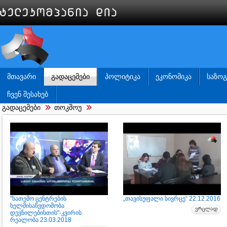
ᲛᲗᲐᲕᲐᲠᲘ
ᲒᲐᲓᲐᲪᲔᲛᲔᲑᲘ
ᲞᲝᲚᲘᲢᲘᲙᲐ
ᲔᲙᲝᲜᲝᲛᲘᲙᲐ
ᲡᲐᲖᲝ
ᲩᲕᲔᲜ ᲨᲔᲡᲐᲮᲔᲑ
გადაცემები
თოკშოუ
"სათემო ცენტრების
„თავისუფალი სივრცე“ 22.12.2016
ხელმისაწვდომობა
დევნილებისთის"-კვირის
რეალობა 23.03.2018