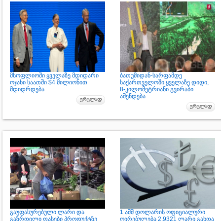
მსოფლიოში ყველაზე მდიდარი
ბათუმიდან-სარფამდე
ოჯახი საათში $4 მილიონით
საქართველოში ყველაზე დიდი,
მდიდრდება
8-კილომეტრიანი გვირაბი
აშენდება
გაუფასურებული ლარი და
1 აშშ დოლარის ოფიციალური
გაზრდილი ფასები პროდუქტზე
ღირებულება 2.9321 ლარი გახდა