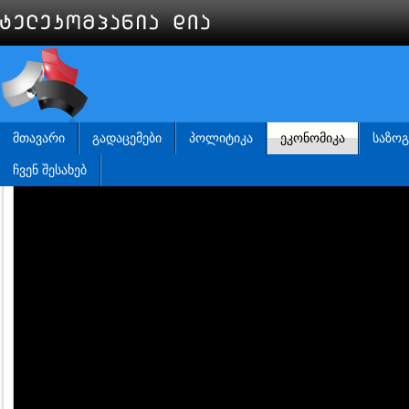
ᲛᲗᲐᲕᲐᲠᲘ
ᲒᲐᲓᲐᲪᲔᲛᲔᲑᲘ
ᲞᲝᲚᲘᲢᲘᲙᲐ
ᲔᲙᲝᲜᲝᲛᲘᲙᲐ
ᲡᲐᲖᲝ
ᲩᲕᲔᲜ ᲨᲔᲡᲐᲮᲔᲑ