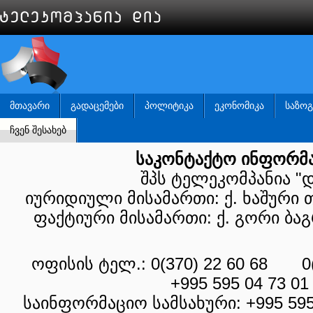
ᲛᲗᲐᲕᲐᲠᲘ
ᲒᲐᲓᲐᲪᲔᲛᲔᲑᲘ
ᲞᲝᲚᲘᲢᲘᲙᲐ
ᲔᲙᲝᲜᲝᲛᲘᲙᲐ
ᲡᲐᲖᲝ
ᲩᲕᲔᲜ ᲨᲔᲡᲐᲮᲔᲑ
საკონტაქტო ინფორმ
შპს ტელეკომპანია "დ
იურიდიული მისამართი: ქ. ხაშური თ
ფაქტიური მისამართი: ქ. გორი ბაგ
ოფისის ტელ.: 0(370) 22 60 68 
+995 595 04 73 01
საინფორმაციო სამსახური: +995 5