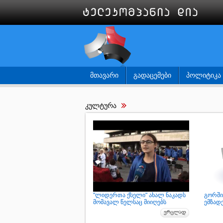
ᲛᲗᲐᲕᲐᲠᲘ
ᲒᲐᲓᲐᲪᲔᲛᲔᲑᲘ
ᲞᲝᲚᲘᲢᲘᲙᲐ
კულტურა
"ლიდერთა ქსელი" ახალ ნაკადს
გორში
მომავალ წელსაც მიიღებს
ემზადე