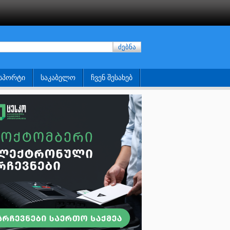
ძებნა
ᲡᲞᲝᲠᲢᲘ
ᲡᲐᲙᲐᲑᲔᲚᲝ
ᲩᲕᲔᲜ ᲨᲔᲡᲐᲮᲔᲑ