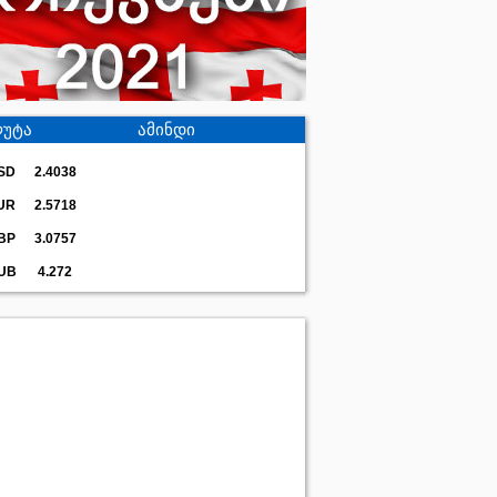
უტა
ამინდი
SD
2.4038
UR
2.5718
BP
3.0757
UB
4.272