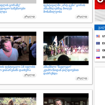
ფლის გორაზე"
ფესტივალში „არტ-გენი" გორის
ედიციო სამუშაოები
ანსამბლებმაც მიიღეს
ულდა
მონაწილეობა
ვალ
U
E
G
R
იის ფესტივალი 18 ივლისს
ანსამბლი "შავლეგო"
მო ვითარებაში დაიხურა
კვიპროსიდან ჯილდოებით
დაბრუნდა