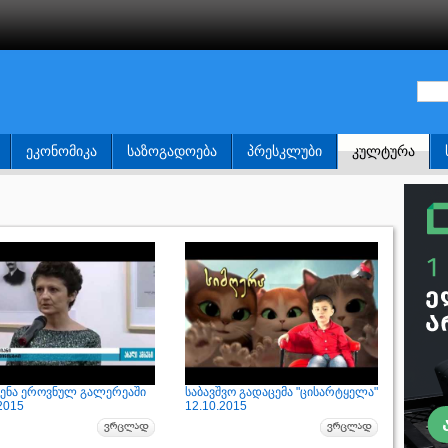
ᲔᲙᲝᲜᲝᲛᲘᲙᲐ
ᲡᲐᲖᲝᲒᲐᲓᲝᲔᲑᲐ
ᲞᲠᲔᲡᲙᲚᲣᲑᲘ
ᲙᲣᲚᲢᲣᲠᲐ
ენა ეროვნულ გალერეაში
საბავშვო გადაცემა "ცისარტყელა"
2015
12.10.2015