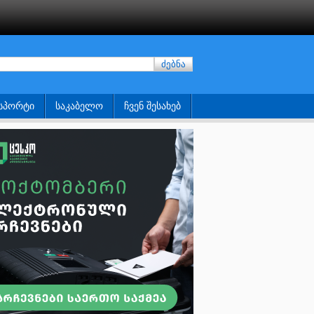
ძებნა
ᲡᲞᲝᲠᲢᲘ
ᲡᲐᲙᲐᲑᲔᲚᲝ
ᲩᲕᲔᲜ ᲨᲔᲡᲐᲮᲔᲑ