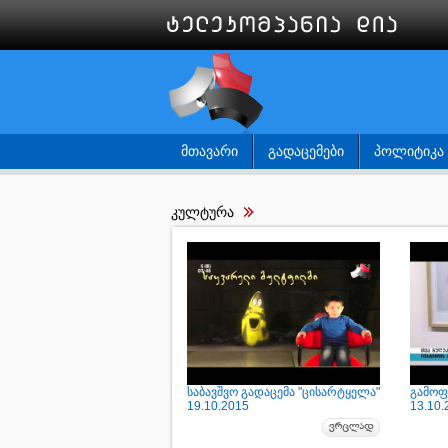
ᲛᲗᲐᲕᲐᲠᲘ
ᲒᲐᲓᲐᲪᲔᲛᲔᲑᲘ
ᲞᲝᲚᲘᲢᲘᲙᲐ
კულტურა
საბავშვო გადაცემა "ცისარტყელა"
გამოფ
19.10.2015
13.10.