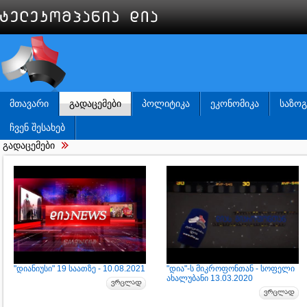
ᲛᲗᲐᲕᲐᲠᲘ
ᲒᲐᲓᲐᲪᲔᲛᲔᲑᲘ
ᲞᲝᲚᲘᲢᲘᲙᲐ
ᲔᲙᲝᲜᲝᲛᲘᲙᲐ
ᲡᲐᲖᲝ
ᲩᲕᲔᲜ ᲨᲔᲡᲐᲮᲔᲑ
გადაცემები
"დიანიუსი" 19 საათზე - 10.08.2021
"დია"-ს მიკროფონთან - სოფელი
ახალუბანი 13.03.2020