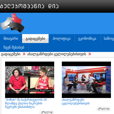
ᲛᲗᲐᲕᲐᲠᲘ
ᲒᲐᲓᲐᲪᲔᲛᲔᲑᲘ
ᲞᲝᲚᲘᲢᲘᲙᲐ
ᲔᲙᲝᲜᲝᲛᲘᲙᲐ
ᲡᲐᲖᲝ
ᲩᲕᲔᲜ ᲨᲔᲡᲐᲮᲔᲑ
გადაცემები
ახალგაზრდები ცვლილებებისთვის
"პოზიtv“-მა საქართველოს 16
ახალგაზრდები
წლამდე ქალთა ნაკრების
ცვლილებებისთვის
წევრებს უმასპინძლა