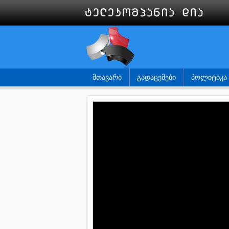
ᲛᲗᲐᲕᲐᲠᲘ
ᲒᲐᲓᲐᲪᲔᲛᲔᲑᲘ
ᲞᲝᲚᲘᲢᲘᲙᲐ