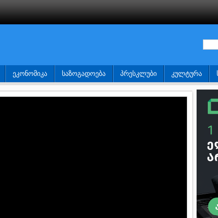
ᲔᲙᲝᲜᲝᲛᲘᲙᲐ
ᲡᲐᲖᲝᲒᲐᲓᲝᲔᲑᲐ
ᲞᲠᲔᲡᲙᲚᲣᲑᲘ
ᲙᲣᲚᲢᲣᲠᲐ