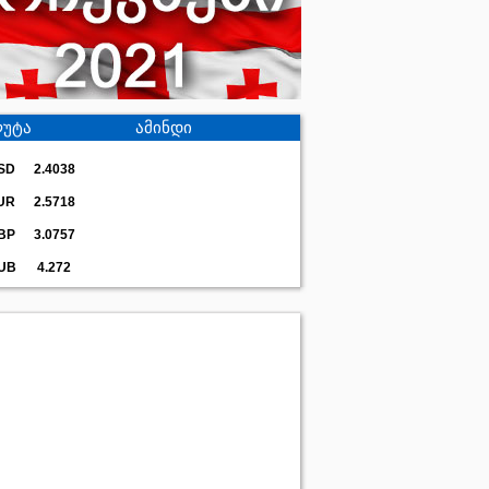
უტა
ამინდი
SD
2.4038
UR
2.5718
BP
3.0757
UB
4.272