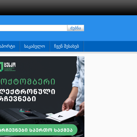
ძებნა
ᲡᲞᲝᲠᲢᲘ
ᲡᲐᲙᲐᲑᲔᲚᲝ
ᲩᲕᲔᲜ ᲨᲔᲡᲐᲮᲔᲑ