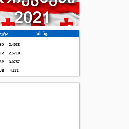
უტა
ამინდი
SD
2.4038
UR
2.5718
BP
3.0757
UB
4.272