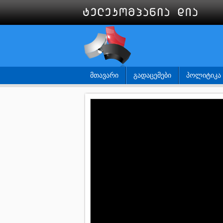
ᲛᲗᲐᲕᲐᲠᲘ
ᲒᲐᲓᲐᲪᲔᲛᲔᲑᲘ
ᲞᲝᲚᲘᲢᲘᲙᲐ