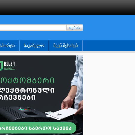
ძებნა
ᲡᲞᲝᲠᲢᲘ
ᲡᲐᲙᲐᲑᲔᲚᲝ
ᲩᲕᲔᲜ ᲨᲔᲡᲐᲮᲔᲑ