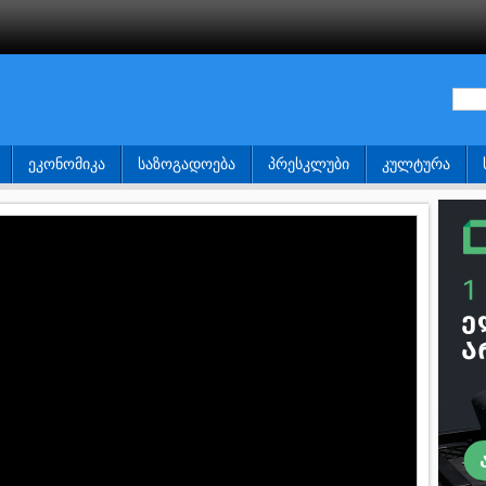
ᲔᲙᲝᲜᲝᲛᲘᲙᲐ
ᲡᲐᲖᲝᲒᲐᲓᲝᲔᲑᲐ
ᲞᲠᲔᲡᲙᲚᲣᲑᲘ
ᲙᲣᲚᲢᲣᲠᲐ