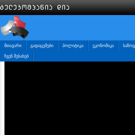
ᲛᲗᲐᲕᲐᲠᲘ
ᲒᲐᲓᲐᲪᲔᲛᲔᲑᲘ
ᲞᲝᲚᲘᲢᲘᲙᲐ
ᲔᲙᲝᲜᲝᲛᲘᲙᲐ
ᲡᲐᲖᲝ
ᲩᲕᲔᲜ ᲨᲔᲡᲐᲮᲔᲑ