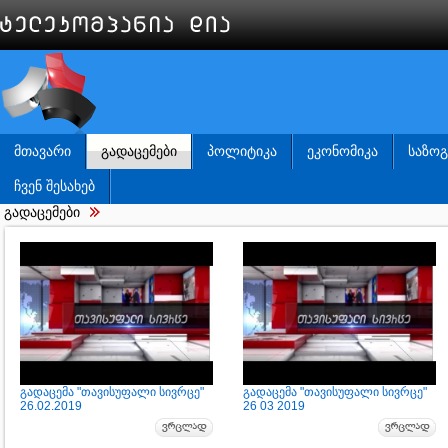
ᲛᲗᲐᲕᲐᲠᲘ
ᲒᲐᲓᲐᲪᲔᲛᲔᲑᲘ
ᲞᲝᲚᲘᲢᲘᲙᲐ
ᲔᲙᲝᲜᲝᲛᲘᲙᲐ
ᲡᲐᲖᲝ
ᲩᲕᲔᲜ ᲨᲔᲡᲐᲮᲔᲑ
გადაცემები
გადაცემა "თავისუფალი სივრცე"
გადაცემა "თავისუფალი სივრცე"
26.02.2019
26 03 2019