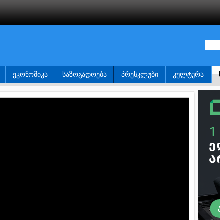
ᲔᲙᲝᲜᲝᲛᲘᲙᲐ
ᲡᲐᲖᲝᲒᲐᲓᲝᲔᲑᲐ
ᲞᲠᲔᲡᲙᲚᲣᲑᲘ
ᲙᲣᲚᲢᲣᲠᲐ