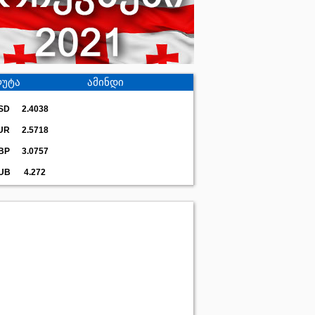
უტა
ამინდი
SD
2.4038
UR
2.5718
BP
3.0757
UB
4.272