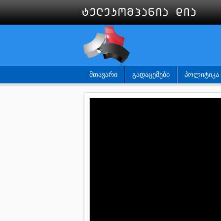
ᲛᲗᲐᲕᲐᲠᲘ
ᲒᲐᲓᲐᲪᲔᲛᲔᲑᲘ
ᲞᲝᲚᲘᲢᲘᲙᲐ