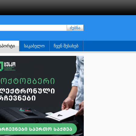
ძებნა
ᲡᲞᲝᲠᲢᲘ
ᲡᲐᲙᲐᲑᲔᲚᲝ
ᲩᲕᲔᲜ ᲨᲔᲡᲐᲮᲔᲑ