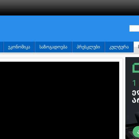
ᲔᲙᲝᲜᲝᲛᲘᲙᲐ
ᲡᲐᲖᲝᲒᲐᲓᲝᲔᲑᲐ
ᲞᲠᲔᲡᲙᲚᲣᲑᲘ
ᲙᲣᲚᲢᲣᲠᲐ