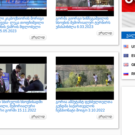
ი კიკბოქსიორის მორიგი
გორმა გიორგი ხინჩეგაშვილის
ჯვება- ლუკა თოფჩიშვილი
ხსოვნის მემორიალურ ტურნირს
ონის ქამრის მფლობელი
უმასპინძლა 6.03.2023
5.05.2023
ვალ
U
E
G
R
რ სხირელის ხსოვნისადმი
გორია ამპუტანტ ფეხბულთელთა
ნილი, მემორიალური
გუნდმა საქართველოს
რი გორში 15.11.2022
ჩემპიონატი მოიგო 3.10.2022