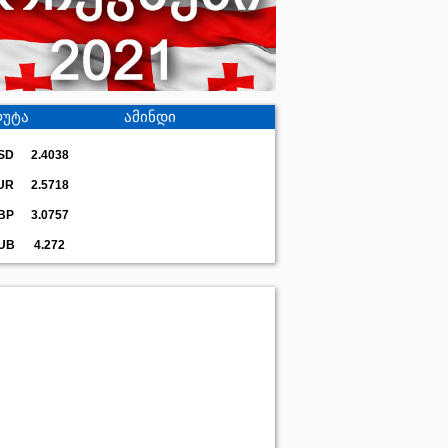
უტა
ამინდი
SD
2.4038
UR
2.5718
BP
3.0757
UB
4.272