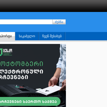
ძებნა
ᲡᲞᲝᲠᲢᲘ
ᲡᲐᲙᲐᲑᲔᲚᲝ
ᲩᲕᲔᲜ ᲨᲔᲡᲐᲮᲔᲑ