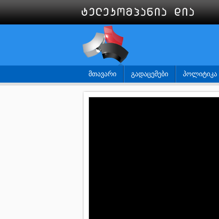
ᲛᲗᲐᲕᲐᲠᲘ
ᲒᲐᲓᲐᲪᲔᲛᲔᲑᲘ
ᲞᲝᲚᲘᲢᲘᲙᲐ