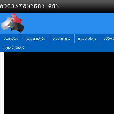
ᲛᲗᲐᲕᲐᲠᲘ
ᲒᲐᲓᲐᲪᲔᲛᲔᲑᲘ
ᲞᲝᲚᲘᲢᲘᲙᲐ
ᲔᲙᲝᲜᲝᲛᲘᲙᲐ
ᲡᲐᲖᲝ
ᲩᲕᲔᲜ ᲨᲔᲡᲐᲮᲔᲑ