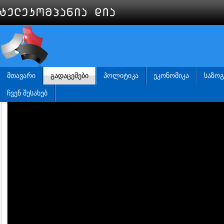
ᲛᲗᲐᲕᲐᲠᲘ
ᲒᲐᲓᲐᲪᲔᲛᲔᲑᲘ
ᲞᲝᲚᲘᲢᲘᲙᲐ
ᲔᲙᲝᲜᲝᲛᲘᲙᲐ
ᲡᲐᲖᲝ
ᲩᲕᲔᲜ ᲨᲔᲡᲐᲮᲔᲑ