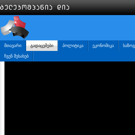
ᲛᲗᲐᲕᲐᲠᲘ
ᲒᲐᲓᲐᲪᲔᲛᲔᲑᲘ
ᲞᲝᲚᲘᲢᲘᲙᲐ
ᲔᲙᲝᲜᲝᲛᲘᲙᲐ
ᲡᲐᲖᲝ
ᲩᲕᲔᲜ ᲨᲔᲡᲐᲮᲔᲑ