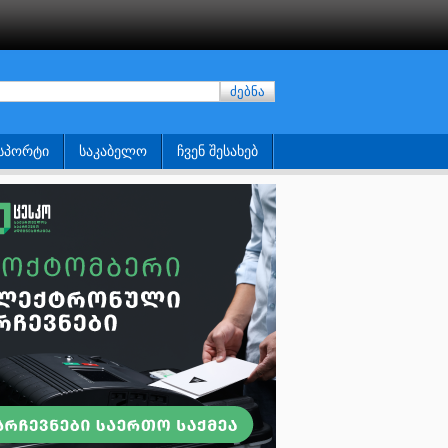
ძებნა
ᲡᲞᲝᲠᲢᲘ
ᲡᲐᲙᲐᲑᲔᲚᲝ
ᲩᲕᲔᲜ ᲨᲔᲡᲐᲮᲔᲑ