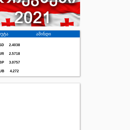
უტა
ამინდი
SD
2.4038
UR
2.5718
BP
3.0757
UB
4.272