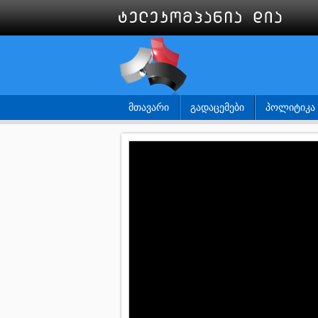
ᲛᲗᲐᲕᲐᲠᲘ
ᲒᲐᲓᲐᲪᲔᲛᲔᲑᲘ
ᲞᲝᲚᲘᲢᲘᲙᲐ