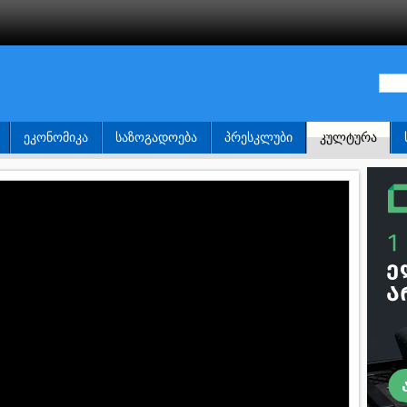
ᲔᲙᲝᲜᲝᲛᲘᲙᲐ
ᲡᲐᲖᲝᲒᲐᲓᲝᲔᲑᲐ
ᲞᲠᲔᲡᲙᲚᲣᲑᲘ
ᲙᲣᲚᲢᲣᲠᲐ