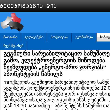
ᲛᲗᲐᲕᲐᲠᲘ
ᲒᲐᲓᲐᲪᲔᲛᲔᲑᲘ
ᲞᲝᲚᲘᲢᲘᲙᲐ
ᲔᲙᲝᲜᲝᲛᲘᲙᲐ
ᲡᲐᲖᲝ
ᲩᲕᲔᲜ ᲨᲔᲡᲐᲮᲔᲑ
გეგმიური სარეაბილიტაციო სამუშაოე
გამო, ელექტროენერგიის მიწოდება
შეეზღუდება „ენერგო-პრო ჯორჯიას“
აბონენტების ნაწილს
rnrnქსელის გეგმიური სარეაბილიტაციო სამუშ
აგვისტოს ელექტროენერგიისrnმიწოდება 12:0
შეეზღუდებათ აბონენტებს გორი-ცხინვალისrn
წმინდაწყლის და ვოლოგდის დასახლებებში, 
დან 18:30 საათამდე - აბონენტებს ხაშურში თა