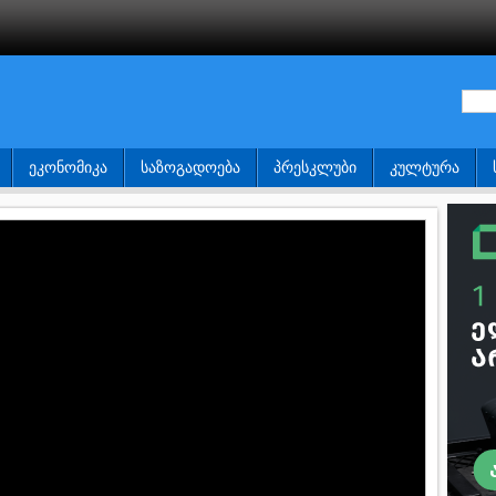
ᲔᲙᲝᲜᲝᲛᲘᲙᲐ
ᲡᲐᲖᲝᲒᲐᲓᲝᲔᲑᲐ
ᲞᲠᲔᲡᲙᲚᲣᲑᲘ
ᲙᲣᲚᲢᲣᲠᲐ