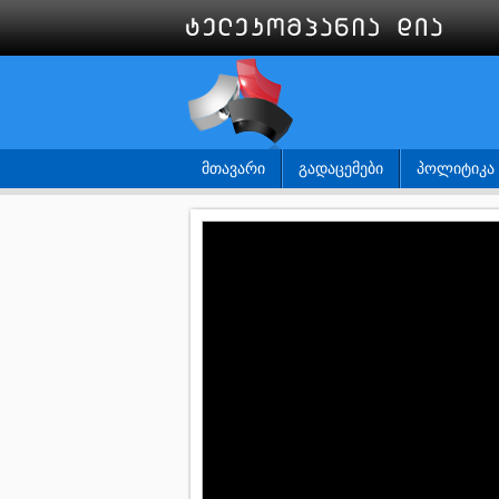
ᲛᲗᲐᲕᲐᲠᲘ
ᲒᲐᲓᲐᲪᲔᲛᲔᲑᲘ
ᲞᲝᲚᲘᲢᲘᲙᲐ