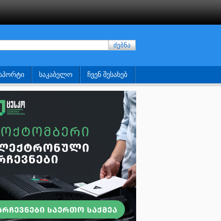
ძებნა
ᲡᲞᲝᲠᲢᲘ
ᲡᲐᲙᲐᲑᲔᲚᲝ
ᲩᲕᲔᲜ ᲨᲔᲡᲐᲮᲔᲑ