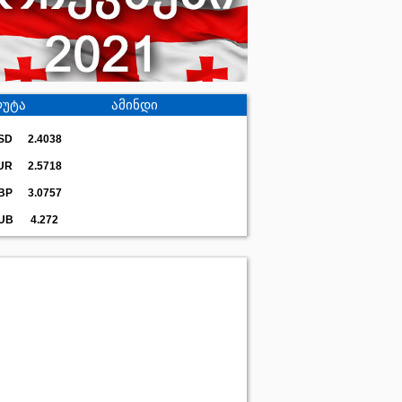
უტა
ამინდი
SD
2.4038
UR
2.5718
BP
3.0757
UB
4.272