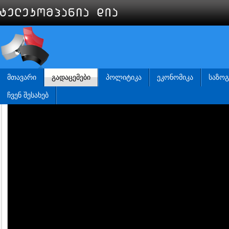
ᲛᲗᲐᲕᲐᲠᲘ
ᲒᲐᲓᲐᲪᲔᲛᲔᲑᲘ
ᲞᲝᲚᲘᲢᲘᲙᲐ
ᲔᲙᲝᲜᲝᲛᲘᲙᲐ
ᲡᲐᲖᲝ
ᲩᲕᲔᲜ ᲨᲔᲡᲐᲮᲔᲑ