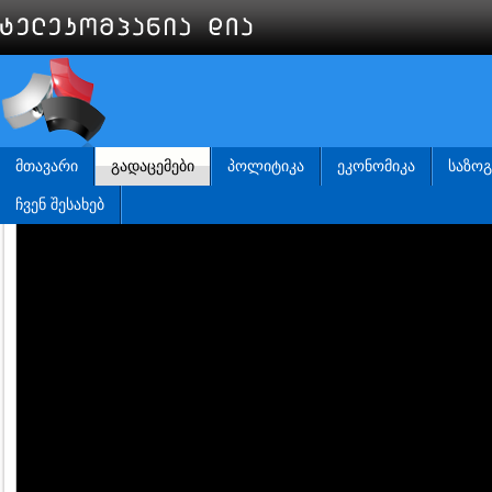
ᲛᲗᲐᲕᲐᲠᲘ
ᲒᲐᲓᲐᲪᲔᲛᲔᲑᲘ
ᲞᲝᲚᲘᲢᲘᲙᲐ
ᲔᲙᲝᲜᲝᲛᲘᲙᲐ
ᲡᲐᲖᲝ
ᲩᲕᲔᲜ ᲨᲔᲡᲐᲮᲔᲑ